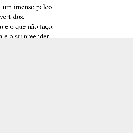
 claro. Como tantos e tantos outros pa
m um imenso palco
as. Na rua Frei Caneca, Bela Vista. Bixig
vertidos. 
aulistano eu sou. E paulistano serei sempre.
o e o que não faço.
a e o surpreender.
o os versos da música de Billy Blanco, 
rase, num parágrafo talvez.
alhando. São Paulo que não sabe adormecer..
afia, numa imagem.
úsica.
te.
as, luz e formas que ninguém vê.
 tevê, assisti ao futebol. Como é grande o M
mbu. E sei que a cidade tem são-paulinos
e açúcar: escolhas.
os, gremistas, fluminenses, atleticanos, arap
l ou canela.
l.
acelerado.
irense, “com muito orgulho, com muito amo