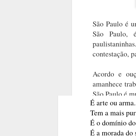
A inteligência 
É mistério.
É arte ou arma.
Tem a mais pura
É o domínio do
São Paulo é u
É a morada do s