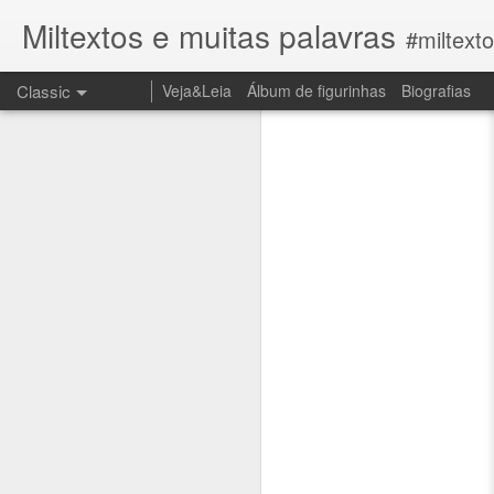
Miltextos e muitas palavras
#miltext
Classic
Veja&Leia
Álbum de figurinhas
Biografias
JUN
JUN
27
12