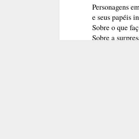
São Paulo, é
Personagens e
paulistaninh
e seus papéis in
contestação, p
Sobre o que faç
Sobre a surpres
Acordo e ouç
Em uma única f
amanhece trab
Em uma fotogr
São Paulo é m
O olhar diferen
Ângulos, sombr
À noite, pela
A vida.
Como o Pacae
Três colheres d
santistas, lus
Pode ser um me
Paulo é futebo
O  pensamento 
O plot twist. 
Eu sou palme