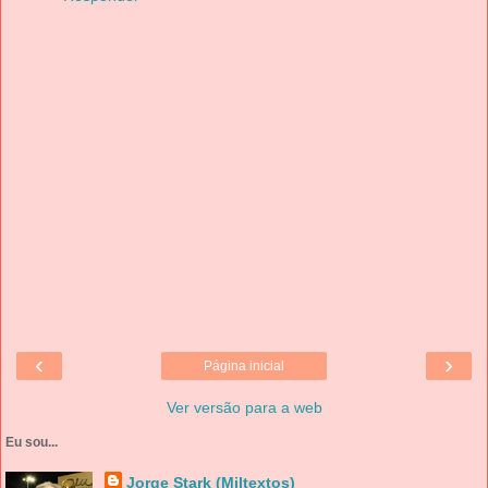
‹
›
Página inicial
Ver versão para a web
Eu sou...
Jorge Stark (Miltextos)