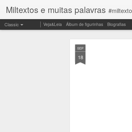
Miltextos e muitas palavras
#miltext
Classic
Veja&Leia
Álbum de figurinhas
Biografias
JUN
SEP
27
18