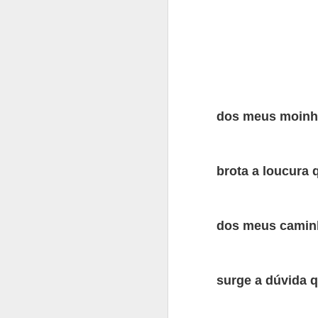
dos meus moinh
brota a loucura 
A inteligência 
É mistério.
dos meus camin
É arte ou arma.
Tem a mais pura
surge a dúvida q
É o domínio do
É a morada do s