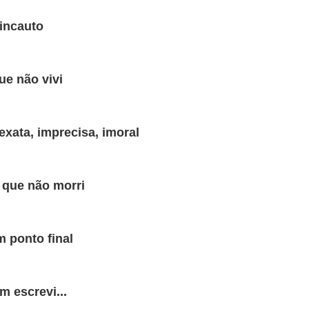
da.
incauto
tas respostas.
ue não vivi
o como quem responde ao desafio dos deuses.
exata, imprecisa, imoral
.
 que não morri
a e os seus porquês.
maturidade.
m ponto final
is.
m escrevi...