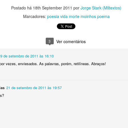
ia xadrez.
Postado há
18th September 2011
por
Jorge Stark (Miltextos)
esgrima.
Marcadores:
poesia vida morte moinhos poema
ema.
snudar.
3
Ver comentários
.
19 de setembro de 2011 às 16:10
r.
or vezes, enviesados. As palavras, porém, retilíneas. Abraços!
amado encontro.
ias
21 de setembro de 2011 às 19:57
os?