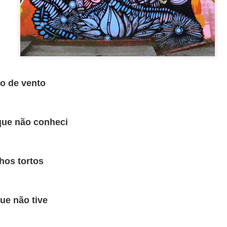
o de vento
que não conheci
seduz.
hos tortos
 emoção; é letal.
ue não tive
s porquês.
aber e não-saber.