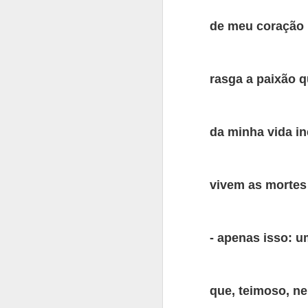
O ponto de vira
Entrelinhas.
de meu coração 
O espaço de mui
O embriagar. 
rasga a paixão q
Tomo esse vinh
Brinda comigo.
da minha vida in
Baila comigo.
Brinca comigo.
Queima comigo
vivem as mortes
Com a sua língu
Inteligência e 
- apenas isso: u
Substantivos.
Imodestos e r
ea
que, teimoso, ne
Adjetivos.