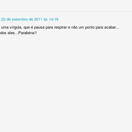
22 de setembro de 2011 às 14:16
Postado há
27th June
por
Jorge Stark (Miltextos)
 uma vírgula, que é pausa para respirar e não um ponto para acabar...
odos eles...Parabéns!!
Localização:
João Pessoa, PB, Brasil
arcadores:
desencontros
encontros
miltextos
poesia
poesia brasilei
0
Adicionar um comentário