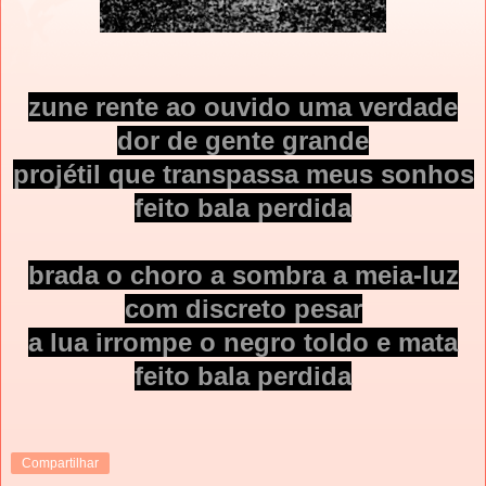
zune rente ao ouvido uma verdade
dor de gente grande
projétil que transpassa meus sonhos
feito bala perdida
brada o choro a sombra a meia-luz
com discreto pesar
a lua irrompe o negro toldo e mata
feito bala perdida
Compartilhar