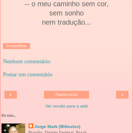
-- o meu caminho sem cor,
sem sonho
nem tradução...
Compartilhar
Nenhum comentário:
Postar um comentário
‹
›
Página inicial
Ver versão para a web
Eu sou...
Jorge Stark (Miltextos)
Brasília, Distrito Federal, Brazil