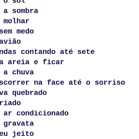
 o sol
ia xadrez.
 a sombra
esgrima.
 molhar
ema.
sem medo
snudar.
avião
ndas contando até sete
.
a areia e ficar
r.
 a chuva
amado encontro.
scorrer na face até o sorriso
va quebrado
riado
 ar condicionado
 gravata
eu jeito