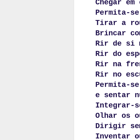
Chegar em 
Personagens e
Permita-se
e seus papéis in
Tirar a ro
Sobre o que faç
Brincar co
Sobre a surpres
Rir de si 
Em uma única f
Rir do esp
Em uma fotogr
Rir na fre
O olhar diferen
Rir no esc
Ângulos, sombr
Permita-se
A vida.
e sentar n
Três colheres d
Integrar-s
Pode ser um me
Olhar os o
O  pensamento 
Dirigir se
O plot twist. 
Inventar o