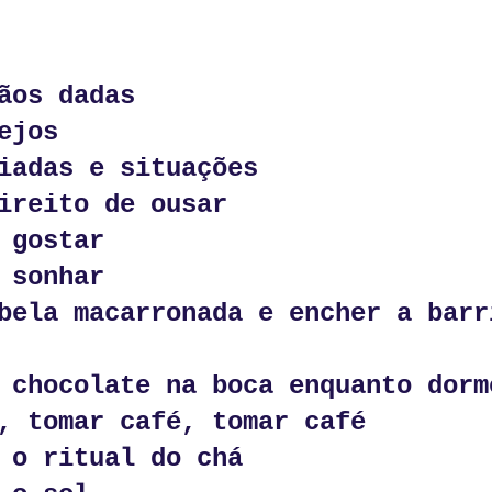
da.
tas respostas.
ãos dadas
ejos
o como quem responde ao desafio dos deuses.
iadas e situações
ireito de ousar
 gostar
 sonhar
.
bela macarronada e encher a barr
a e os seus porquês.
maturidade.
 chocolate na boca enquanto dorm
, tomar café, tomar café
is.
 o ritual do chá