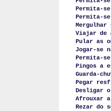
Permita-se
Fosse jogo, ser
Permita-se
Fosse esporte, 
Permita-se
Fosse arte, cin
Mergulhar 
A nudez e o de
Viajar de 
Não há jogo.
Pular as o
Não há vencido
Jogar-se n
Não há vencedo
Permita-se
É o desafio ch
Pingos a e
Guarda-chu
Pegar resf
Desligar o
Afrouxar a
Rezar do s