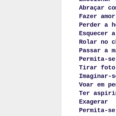
Abraçar co
Fazer amor
Perder a h
Esquecer a
Rolar no c
Passar a m
Permita-se
Tirar foto
Imaginar-s
Voar em pe
às vezes p
Ter aspiri
noutras pa
Exagerar
ainda há o
Permita-se