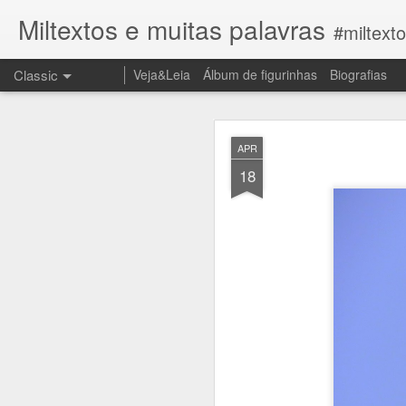
Miltextos e muitas palavras
#miltext
Classic
Veja&Leia
Álbum de figurinhas
Biografias
JUN
APR
27
18