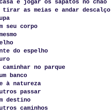
casa e jogar os sapatos no chão
m um imenso palco
 tirar as meias e andar descalço
vertidos. 
upa
o e o que não faço.
m seu corpo
a e o surpreender.
mesmo
rase, num parágrafo talvez.
elho
afia, numa imagem.
nte do espelho
te.
uro
as, luz e formas que ninguém vê.
 caminhar no parque
um banco
e açúcar: escolhas.
e à natureza
l ou canela.
utros passar
acelerado.
m destino
utros caminhos