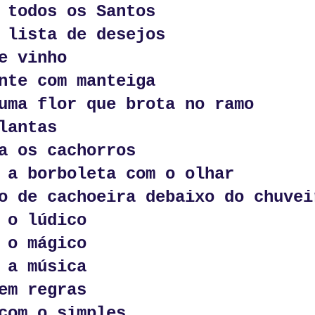
 todos os Santos
 lista de desejos
e vinho
Postado há
27th June
por
Jorge Stark (Miltextos)
nte com manteiga
Localização:
João Pessoa, PB, Brasil
uma flor que brota no ramo
arcadores:
desencontros
encontros
miltextos
poesia
poesia brasilei
lantas
a os cachorros
0
Adicionar um comentário
 a borboleta com o olhar
o de cachoeira debaixo do chuvei
 o lúdico
 o mágico
Desencontros
 a música
em regras
com o simples