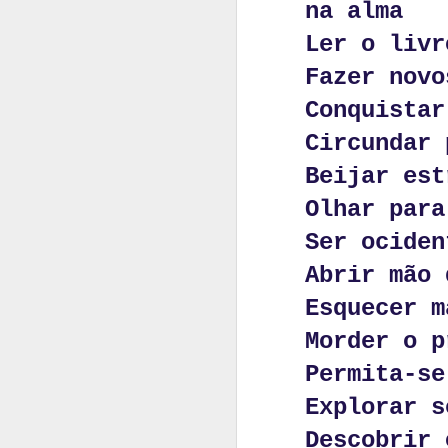
o perdido,
na alma
o não-se-s
Ler o livr
Fazer novo
igual faze
Conquistar
não vemos
Circundar 
não se mos
Beijar est
Olhar para
de palavra
Ser ociden
fazem-se e
Abrir mão 
e desencon
Esquecer m
Morder o p
Permita-se
Explorar s
Descobrir 