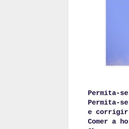
A inteligência 
É mistério.
Permita-se
É arte ou arma.
Permita-se
Tem a mais pura
e corrigir
É o domínio do
Comer a ho
É a morada do s