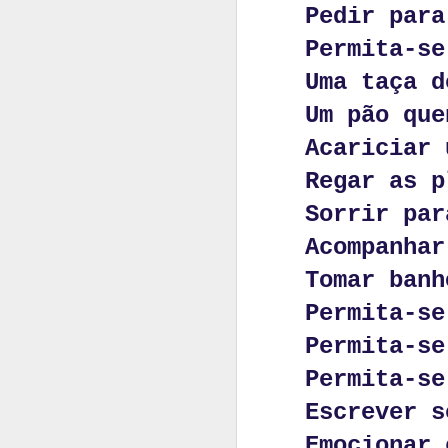
Pedir para
Permita-se
Uma taça d
Um pão que
Acariciar 
M
Regar as p
Sorrir par
Acompanhar
Tomar banh
Permita-se
Permita-se
JUN
19
Permita-se
Escrever s
Emocionar 