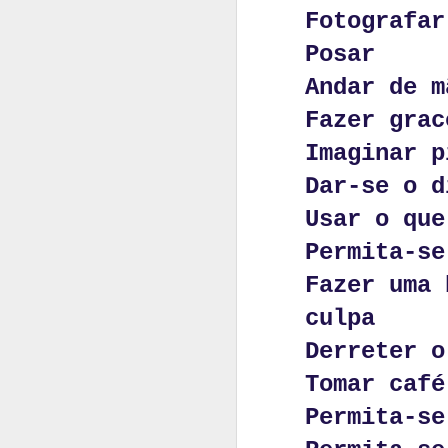
O ponto de vira
Fotografar
Entrelinhas.
Posar
O espaço de mui
Andar de m
O embriagar. 
Fazer grac
Tomo esse vinh
Imaginar p
Brinda comigo.
Dar-se o d
Baila comigo.
Usar o que
Brinca comigo.
Permita-se
Queima comigo
Fazer uma 
Com a sua língu
culpa
Inteligência e 
Derreter o
Substantivos.
Tomar café
Imodestos e r
ea
Permita-se
Adjetivos.