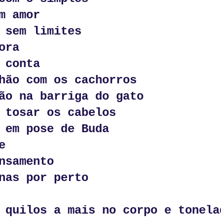
m amor
 sem limites
ora
 conta
hão com os cachorros
ão na barriga do gato
 tosar os cabelos
 em pose de Buda
e
nsamento
rocuramos palavras
nas por perto
lavras nos procuram
 vácuo,
 quilos a mais no corpo e tonela