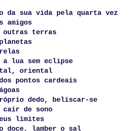
 
abe-bem
o da sua vida pela quarta vez
s amigos
m as estrelas
 outras terras
planetas
tram
relas
 a lua sem eclipse
s e de estrelas
tal, oriental
ncontros
dos pontos cardeais
tros
ágoas
róprio dedo, beliscar-se
 cair de sono
eus limites
Postado há
19th June
por
Jorge Stark (Miltextos)
o doce, lamber o sal