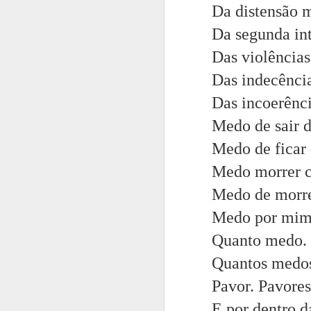
Da distensão m
Personagens e
Da segunda in
e seus papéis in
Das violências
Sobre o que faç
Das indecência
Sobre a surpres
Das incoerênci
Em uma única f
Medo de sair d
Em uma fotogr
Medo de ficar 
O olhar diferen
Medo morrer c
Ângulos, sombr
Medo de morre
A vida.
Medo por mim 
Três colheres d
Quanto medo.
Pode ser um me
Quantos medo
O  pensamento 
Pavor. Pavores
O plot twist. 
E por dentro d