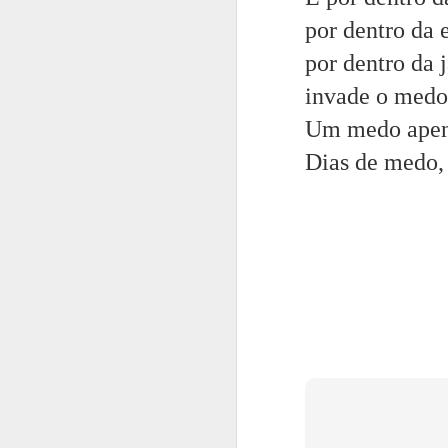
O ponto de vira
por dentro da
Entrelinhas.
por dentro da 
O espaço de mui
invade o medo 
O embriagar. 
Um medo apena
Tomo esse vinh
Dias de medo, 
Brinda comigo.
Baila comigo.
Brinca comigo.
Queima comigo
Com a sua língu
Inteligência e 
Substantivos.
Imodestos e r
ea
Adjetivos.