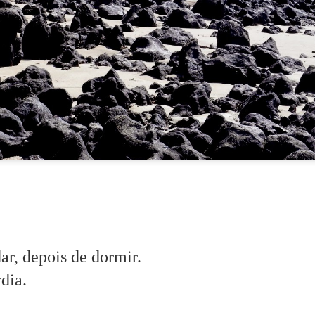
seduz.
ar, depois de dormir.
 emoção; é letal.
dia.
s porquês.
aber e não-saber.