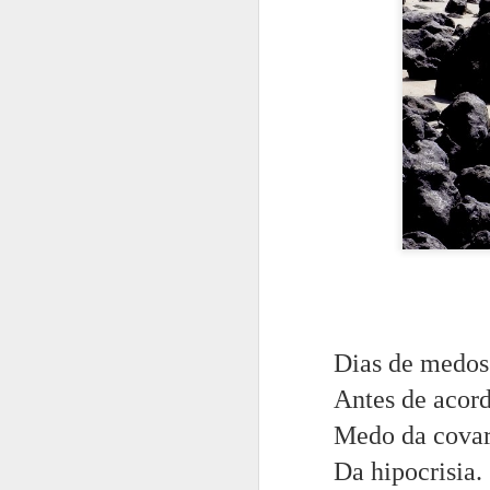
A inteligência 
É mistério.
Dias de medos
É arte ou arma.
Antes de acord
Tem a mais pura
Medo da covar
É o domínio do
Da hipocrisia.
É a morada do s