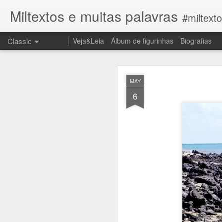
Miltextos e muitas palavras
#miltext
Classic
Veja&Leia
Álbum de figurinhas
Biografias
JUN
MAY
27
6