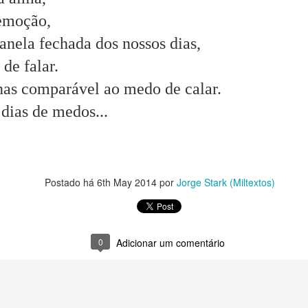
da.
 emoção,
janela fechada dos nossos dias,
tas respostas.
de falar.
s comparável ao medo de calar.
o como quem responde ao desafio dos deuses.
dias de medos...
.
Postado há
6th May 2014
por
Jorge Stark (Miltextos)
a e os seus porquês.
maturidade.
0
Adicionar um comentário
is.