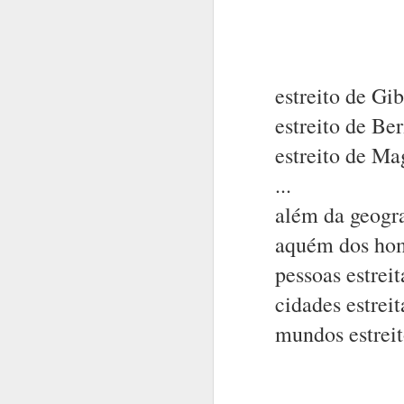
estreito de Gib
estreito de Be
estreito de Ma
...
além da geogra
aquém dos ho
A inteligência 
pessoas estreit
É mistério.
cidades estreit
É arte ou arma.
mundos estreit
Tem a mais pura
É o domínio do
É a morada do s