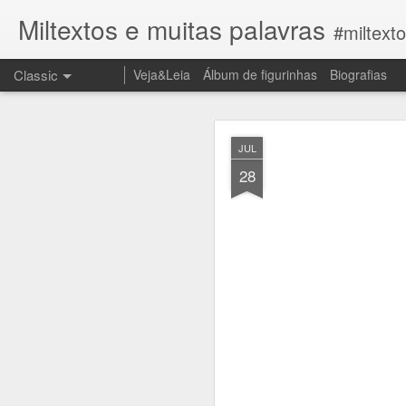
Miltextos e muitas palavras
#miltext
Classic
Veja&Leia
Álbum de figurinhas
Biografias
JUN
JUL
27
28