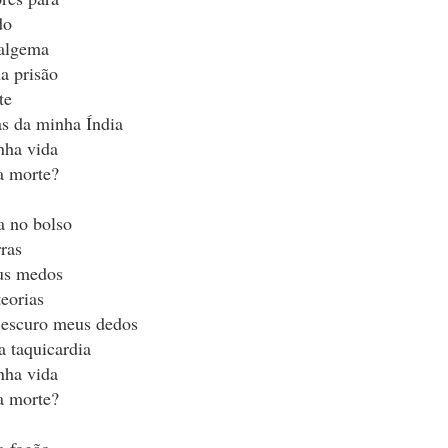
do
 algema
a prisão
te
as da minha Índia
nha vida
a morte?
a no bolso
rras
us medos
teorias
 escuro meus dedos
a taquicardia
rocuramos palavras
nha vida
lavras nos procuram
a morte?
 vácuo,