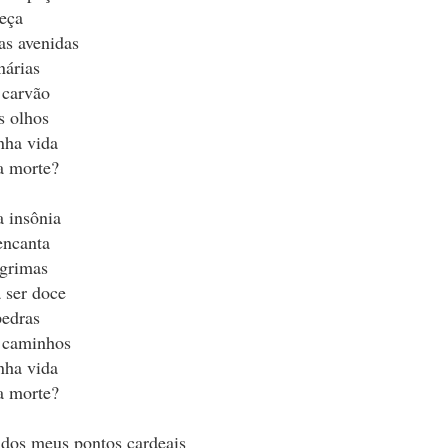
da.
eça
as avenidas
tas respostas.
nárias
 carvão
s olhos
o como quem responde ao desafio dos deuses.
nha vida
a morte?
a insônia
encanta
.
ágrimas
 ser doce
a e os seus porquês.
pedras
maturidade.
 caminhos
nha vida
a morte?
is.
 dos meus pontos cardeais