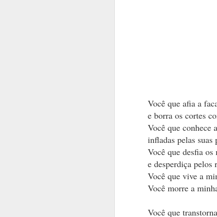
Você que afia a fac
e borra os cortes c
Você que conhece a
A inteligência 
infladas pelas suas
É mistério.
Você que desfia os 
É arte ou arma.
e desperdiça pelos 
Você que vive a mi
Tem a mais pura
Você morre a minh
É o domínio do
É a morada do s
Você que transtorn