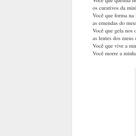
Você que queima n
o perdido,
os curativos da min
o não-se-s
Você que forma na 
as emendas do meu 
Você que gela nos 
igual faze
as lentes dos meus 
não vemos
Você que vive a mi
não se mos
Você morre a minh
de palavra
fazem-se e
e desencon