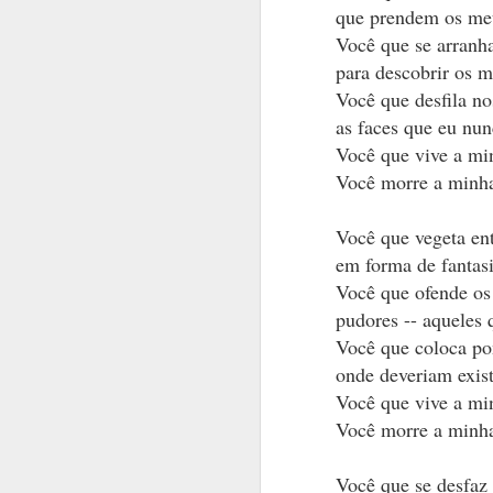
que prendem os me
Personagens e
Você que se arranh
e seus papéis in
para descobrir os m
Sobre o que faç
Você que desfila n
as faces que eu nun
Sobre a surpres
Você que vive a mi
Em uma única f
Você morre a minh
Em uma fotogr
Você que vegeta en
O olhar diferen
em forma de fantas
Ângulos, sombr
Você que ofende os
A vida.
pudores -- aqueles 
Você que coloca pon
Três colheres d
onde deveriam exist
Pode ser um me
Você que vive a mi
O  pensamento 
Você morre a minh
O plot twist. 
Você que se desfaz