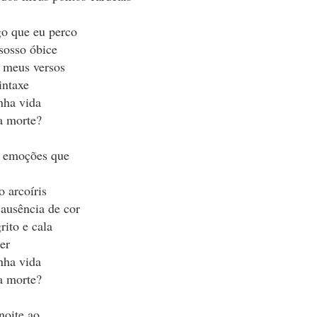
ia xadrez.
go que eu perco
esgrima.
nsosso óbice
ema.
 meus versos
snudar.
intaxe
nha vida
a morte?
.
r.
s emoções que
amado encontro.
o arcoíris
ausência de cor
rito e cala
er
nha vida
a morte?
noite ao