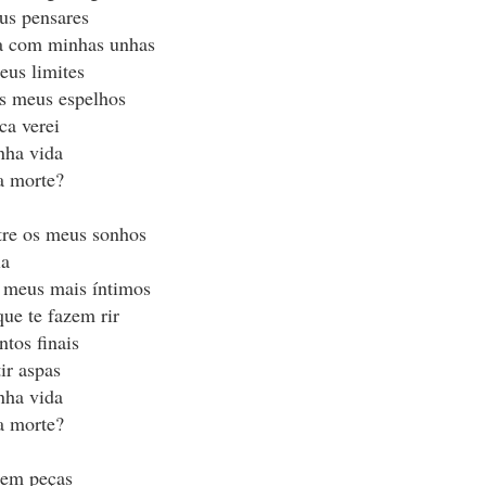
us pensares
m um imenso palco
a com minhas unhas
vertidos. 
eus limites
o e o que não faço.
os meus espelhos
ca verei
a e o surpreender.
nha vida
rase, num parágrafo talvez.
a morte?
afia, numa imagem.
tre os meus sonhos
te.
ia
as, luz e formas que ninguém vê.
 meus mais íntimos
que te fazem rir
tos finais
e açúcar: escolhas.
ir aspas
l ou canela.
nha vida
acelerado.
a morte?
 em peças