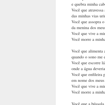
O ponto de vira
e quebra minha cab
Entrelinhas.
Você que atravessa 
O espaço de mui
das minhas vias uri
Você que assopra o
O embriagar. 
da menina dos meu
Tomo esse vinh
Você que vive a mi
Brinda comigo.
Você morre a minh
Baila comigo.
Você que alimenta 
Brinca comigo.
quando o sono me 
Queima comigo
Você que escorre l
onde a água deveria
Com a sua língu
Você que enfileira 
Inteligência e 
em nome dos meus
Substantivos.
Você que vive a mi
Você morre a minh
Imodestos e r
ea
Adjetivos.
Você que a bússola