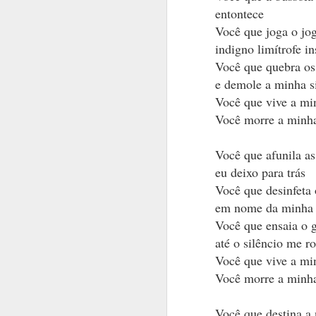
Fosse jogo, ser
entontece
Você que joga o jo
Fosse esporte, 
indigno limítrofe i
Fosse arte, cin
Você que quebra os
A nudez e o de
e demole a minha s
Você que vive a mi
Não há jogo.
Você morre a minh
Não há vencido
Não há vencedo
Você que afunila a
eu deixo para trás
É o desafio ch
Você que desinfeta 
em nome da minha 
Você que ensaia o g
até o silêncio me ro
Você que vive a mi
Você morre a minh
Você que destina a 