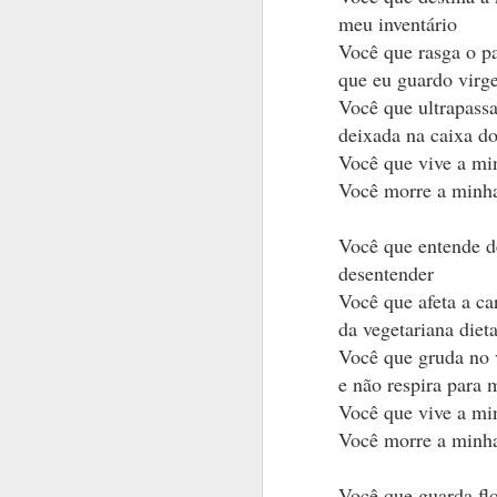
meu inventário
Você que rasga o p
que eu guardo virg
Você que ultrapassa
deixada na caixa do
Você que vive a mi
M
Você morre a minh
Você que entende 
desentender
Você que afeta a ca
da vegetariana die
Você que gruda no 
e não respira para m
JUN
Você que vive a mi
19
Você morre a minh
Você que guarda flo