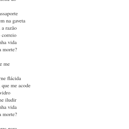
assaporte
em na gaveta
Postado há
27th June
por
Jorge Stark (Miltextos)
 a razão
 correio
Localização:
João Pessoa, PB, Brasil
nha vida
arcadores:
desencontros
encontros
miltextos
poesia
poesia brasilei
a morte?
de me
0
Adicionar um comentário
rne flácida
ta que me acode
vidro
e iludir
Desencontros
nha vida
a morte?
res para