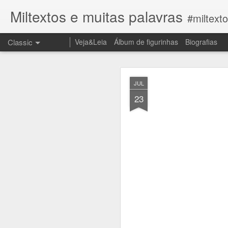
Miltextos e muitas palavras
#miltext
Classic
Veja&Leia
Álbum de figurinhas
Biografias
JUN
JUL
27
23