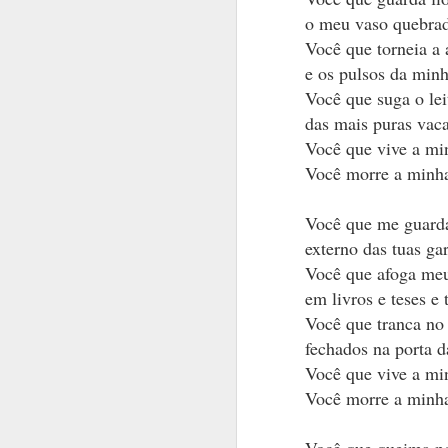
o meu vaso quebra
Você que torneia a
e os pulsos da minh
Você que suga o lei
das mais puras vac
Você que vive a mi
Você morre a minh
Você que me guard
externo das tuas ga
Você que afoga me
em livros e teses e 
Você que tranca no
fechados na porta d
às vezes p
Você que vive a mi
noutras pa
Você morre a minh
ainda há o