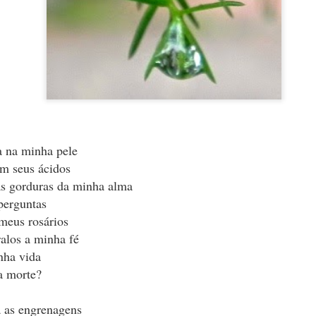
a na minha pele
om seus ácidos
s gorduras da minha alma
seduz.
 perguntas
meus rosários
ralos a minha fé
nha vida
 emoção; é letal.
a morte?
s porquês.
aber e não-saber.
a as engrenagens