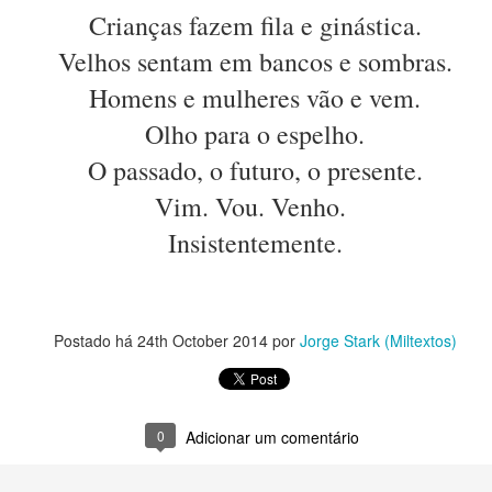
m um imenso palco
Crianças fazem fila e ginástica.
vertidos. 
Velhos sentam em bancos e sombras.
o e o que não faço.
Homens e mulheres vão e vem.
a e o surpreender.
Olho para o espelho.
rase, num parágrafo talvez.
O passado, o futuro, o presente.
afia, numa imagem.
Vim. Vou. Venho.
te.
Insistentemente.
as, luz e formas que ninguém vê.
Postado há
24th October 2014
por
Jorge Stark (Miltextos)
e açúcar: escolhas.
l ou canela.
acelerado.
0
Adicionar um comentário