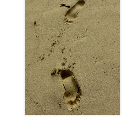
seduz.
 emoção; é letal.
s porquês.
aber e não-saber.