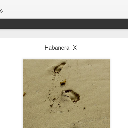
os
Encontros
Habanera IX