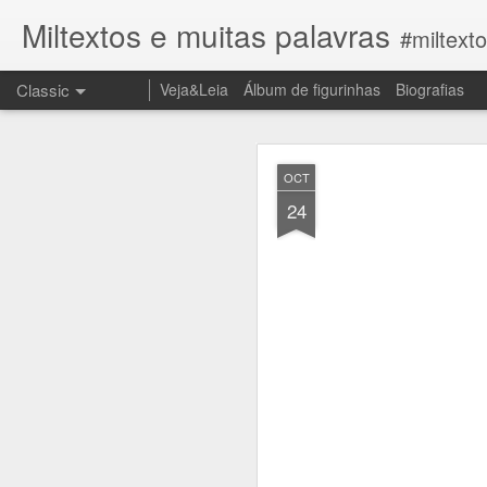
Miltextos e muitas palavras
#miltext
Classic
Veja&Leia
Álbum de figurinhas
Biografias
JUN
OCT
27
24