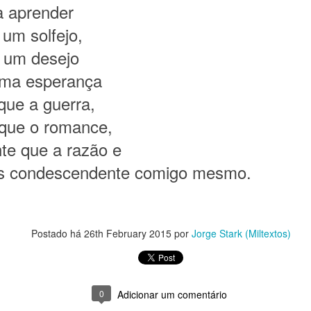
a aprender
m um imenso palco
um solfejo,
vertidos. 
 um desejo
o e o que não faço.
uma esperança
a e o surpreender.
que a guerra,
rase, num parágrafo talvez.
 que o romance,
afia, numa imagem.
te que a razão e
te.
is condescendente comigo mesmo.
as, luz e formas que ninguém vê.
e açúcar: escolhas.
Postado há
26th February 2015
por
Jorge Stark (Miltextos)
l ou canela.
acelerado.
0
Adicionar um comentário