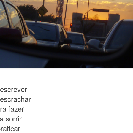
seduz.
escrever
 escrachar
ra fazer
 emoção; é letal.
 sorrir
s porquês.
raticar
aber e não-saber.