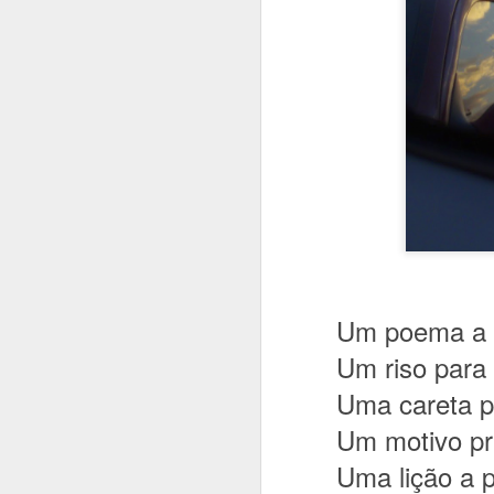
A inteligência 
Um poema a 
É mistério.
Um riso para
É arte ou arma.
Uma careta p
Tem a mais pura
Um motivo pra
É o domínio do
Uma lição a p
É a morada do s