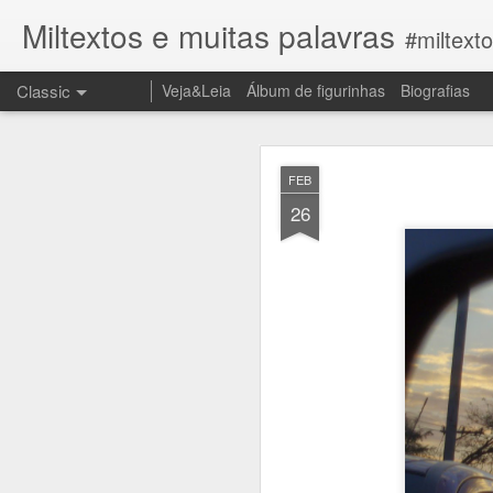
Miltextos e muitas palavras
#miltext
Classic
Veja&Leia
Álbum de figurinhas
Biografias
JUN
FEB
27
26