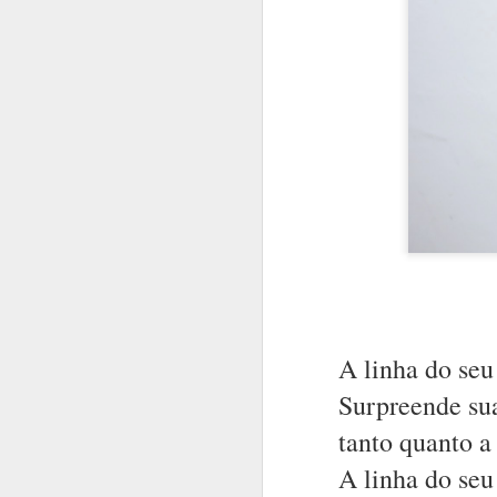
A inteligência 
É mistério.
A linha do seu
É arte ou arma.
Surpreende su
Tem a mais pura
tanto quanto a 
É o domínio do
A linha do seu
É a morada do s