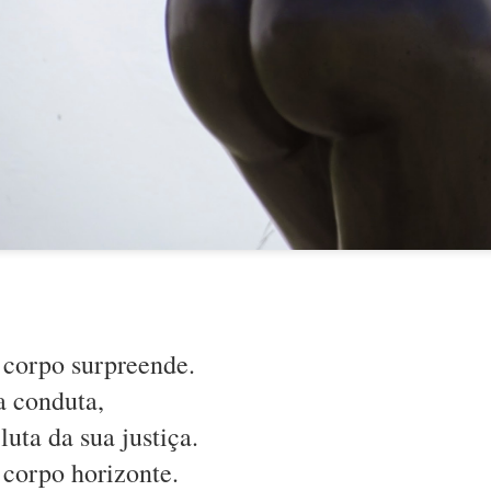
seduz.
 corpo surpreende.
a conduta,
 emoção; é letal.
luta da sua justiça.
s porquês.
 corpo horizonte.
aber e não-saber.