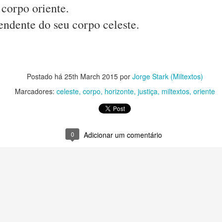
 corpo oriente.
m um imenso palco
endente do seu corpo celeste.
vertidos. 
o e o que não faço.
a e o surpreender.
rase, num parágrafo talvez.
Postado há
25th March 2015
por
Jorge Stark (Miltextos)
afia, numa imagem.
Marcadores:
celeste
corpo
horizonte
justiça
miltextos
oriente
te.
as, luz e formas que ninguém vê.
0
Adicionar um comentário
e açúcar: escolhas.
l ou canela.
acelerado.