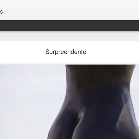
os
Encontros
Surpreendente