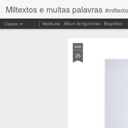
Miltextos e muitas palavras
#miltext
Classic
Veja&Leia
Álbum de figurinhas
Biografias
JUN
MAR
27
25