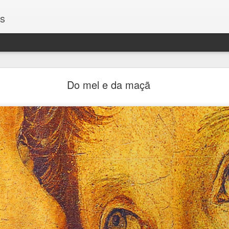
os
Encontros
Do mel e da maçã