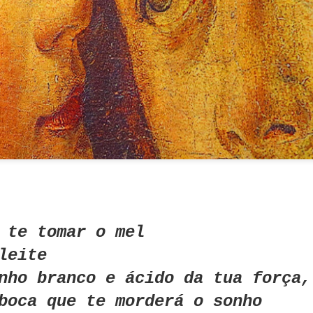
seduz.
 te tomar o mel
leite
 emoção; é letal.
nho branco e ácido da tua força,
s porquês.
boca que te morderá o sonho
aber e não-saber.