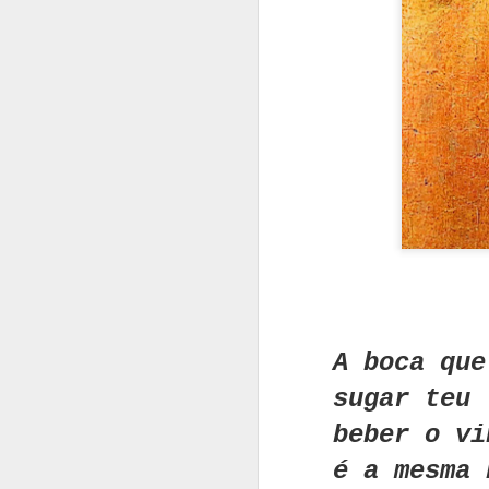
A inteligência 
É mistério.
A boca que
É arte ou arma.
sugar teu 
Tem a mais pura
beber o vi
É o domínio do
é a mesma 
É a morada do s