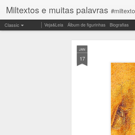
Miltextos e muitas palavras
#miltext
Classic
Veja&Leia
Álbum de figurinhas
Biografias
JUN
JAN
27
17