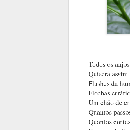
Todos os anjo
Quisera assim 
A inteligência 
Flashes da hu
É mistério.
Flechas errátic
É arte ou arma.
Um chão de cri
Tem a mais pura
Quantos passos
É o domínio do
Quantos cortes
É a morada do s