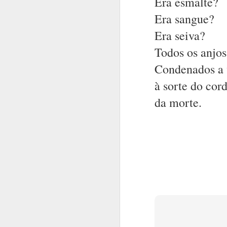
Era esmalte?
Personagens e
Era sangue?
e seus papéis in
Era seiva?
Sobre o que faç
Todos os anjo
Sobre a surpres
Condenados a 
Em uma única f
à sorte do cor
Em uma fotogr
da morte.
O olhar diferen
Ângulos, sombr
A vida.
Três colheres d
Pode ser um me
O  pensamento 
O plot twist. 