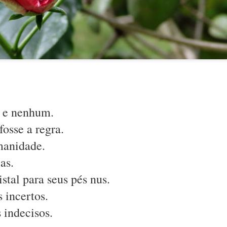
s e nenhum.
fosse a regra.
seduz.
manidade.
as.
stal para seus pés nus.
 emoção; é letal.
 incertos.
s porquês.
 indecisos.
aber e não-saber.