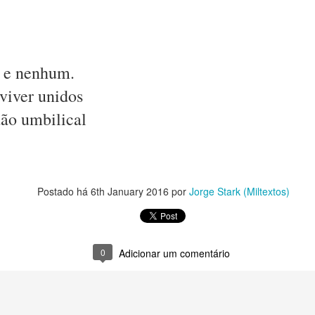
m um imenso palco
vertidos. 
o e o que não faço.
s e nenhum.
a e o surpreender.
viver unidos
rase, num parágrafo talvez.
dão umbilical
afia, numa imagem.
te.
as, luz e formas que ninguém vê.
Postado há
6th January 2016
por
Jorge Stark (Miltextos)
e açúcar: escolhas.
l ou canela.
0
Adicionar um comentário
acelerado.