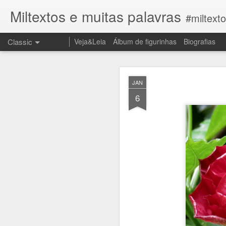
Miltextos e muitas palavras
#miltext
Classic
Veja&Leia
Álbum de figurinhas
Biografias
JUN
JAN
27
6