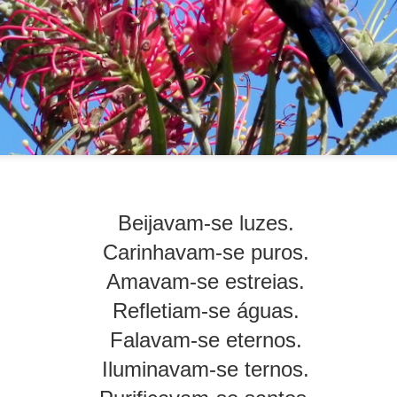
Beijavam-se luzes.
seduz.
Carinhavam-se puros.
Amavam-se estreias.
Refletiam-se águas.
 emoção; é letal.
Falavam-se eternos.
s porquês.
Iluminavam-se ternos.
aber e não-saber.