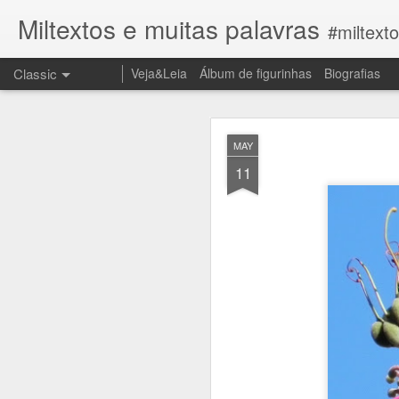
Miltextos e muitas palavras
#miltext
Classic
Veja&Leia
Álbum de figurinhas
Biografias
JUN
MAY
27
11