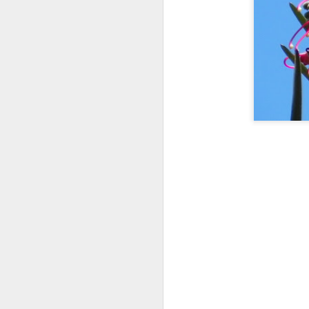
A inteligência 
É mistério.
É arte ou arma.
Tem a mais pura
É o domínio do
É a morada do s