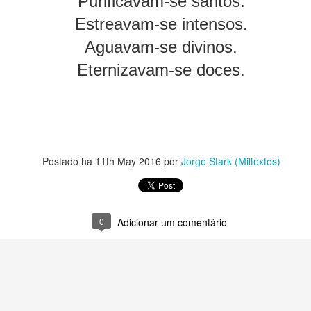
Purificavam-se santos.
m um imenso palco
Estreavam-se intensos.
vertidos. 
Aguavam-se divinos.
o e o que não faço.
Eternizavam-se doces.
a e o surpreender.
rase, num parágrafo talvez.
afia, numa imagem.
te.
Postado há
11th May 2016
por
Jorge Stark (Miltextos)
as, luz e formas que ninguém vê.
e açúcar: escolhas.
0
Adicionar um comentário
l ou canela.
acelerado.