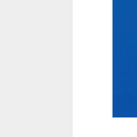
A inteligência 
É mistério.
É arte ou arma.
Tem a mais pura
É o domínio do
É a morada do s