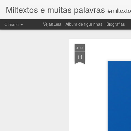
Miltextos e muitas palavras
#miltext
Classic
Veja&Leia
Álbum de figurinhas
Biografias
JUN
AUG
27
11