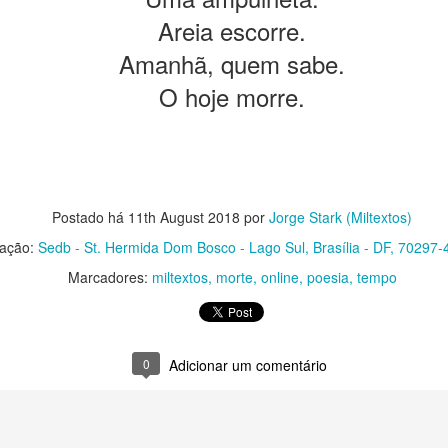
da.
Areia escorre.
Amanhã, quem sabe.
tas respostas.
O hoje morre.
o como quem responde ao desafio dos deuses.
Postado há
11th August 2018
por
Jorge Stark (Miltextos)
zação:
Sedb - St. Hermida Dom Bosco - Lago Sul, Brasília - DF, 70297-4
.
Marcadores:
miltextos
morte
online
poesia
tempo
a e os seus porquês.
maturidade.
0
Adicionar um comentário
is.