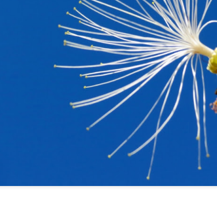
seduz.
 emoção; é letal.
s porquês.
aber e não-saber.