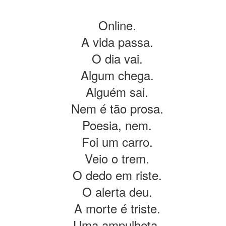
m um imenso palco
Online.
vertidos. 
A vida passa.
o e o que não faço.
O dia vai.
a e o surpreender.
Algum chega.
rase, num parágrafo talvez.
Alguém sai.
afia, numa imagem.
Nem é tão prosa.
te.
Poesia, nem.
as, luz e formas que ninguém vê.
Foi um carro.
Veio o trem.
e açúcar: escolhas.
O dedo em riste.
l ou canela.
O alerta deu.
acelerado.
A morte é triste.
Uma ampulheta.