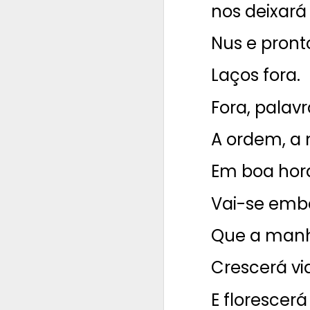
O ponto de vira
nos deixará
Entrelinhas.
Nus e pronto
O espaço de mui
O embriagar. 
Laços fora.
Tomo esse vinh
Fora, palav
Brinda comigo.
A ordem, a
Baila comigo.
Brinca comigo.
Em boa hor
Queima comigo
Vai-se embor
Com a sua língu
Inteligência e 
Que a manhã
Substantivos.
Crescerá vi
Imodestos e r
ea
Adjetivos.
E florescerá