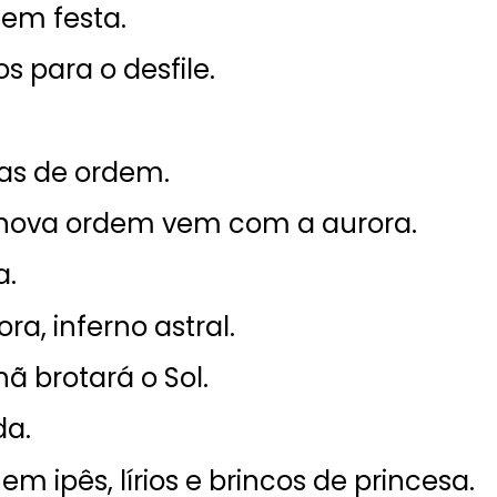
da.
 em festa.
s para o desfile.
tas respostas.
o como quem responde ao desafio dos deuses.
ras de ordem.
 nova ordem vem com a aurora.
a.
.
a, inferno astral.
a e os seus porquês.
maturidade.
 brotará o Sol.
da.
is.
 em ipês, lírios e brincos de princesa.