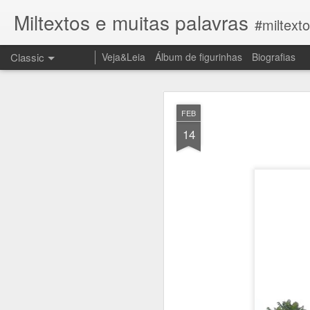
Miltextos e muitas palavras
#miltext
Classic
Veja&Leia
Álbum de figurinhas
Biografias
JUN
FEB
27
14