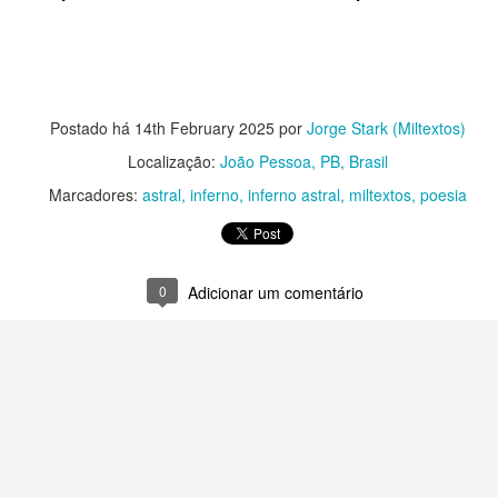
ia xadrez.
esgrima.
ema.
snudar.
Postado há
14th February 2025
por
Jorge Stark (Miltextos)
Localização:
João Pessoa, PB, Brasil
Marcadores:
astral
inferno
inferno astral
miltextos
poesia
.
r.
amado encontro.
0
Adicionar um comentário