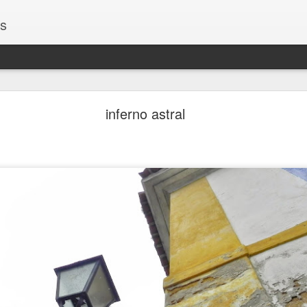
os
Encontros
inferno astral